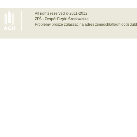
All rights reserved © 2011-2012
ZFŚ - Zespół Fizyki Środowiska
Problemy proszę zgłaszać na adres zimnoch[at]agh[dot]edu[d